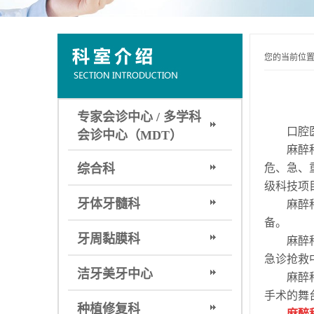
您的当前位
专家会诊中心 / 多学科
口腔医院
会诊中心（MDT）
麻醉科目
综合科
危、急、
级科技项
牙体牙髓科
麻醉科目
备。
牙周黏膜科
麻醉科为
急诊抢救
洁牙美牙中心
麻醉科、
手术的舞
种植修复科
麻醉科