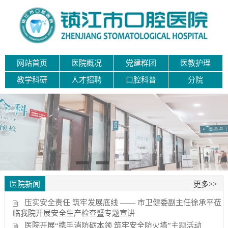
网站首页
医院概况
党建群团
医教护理
教学科研
人才招聘
口腔科普
分院
医院新闻
更多>>
压实安全责任 筑牢发展底线 —— 市卫健委副主任徐承平莅
临我院开展安全生产检查暨专题宣讲
医院开展“携手消防砺本领 筑牢安全防火墙”主题活动