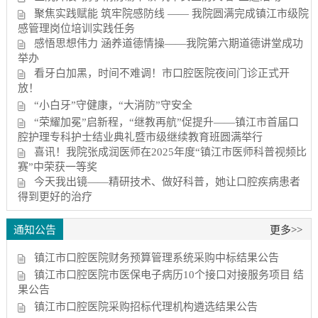
聚焦实践赋能 筑牢院感防线 —— 我院圆满完成镇江市级院
感管理岗位培训实践任务
感悟思想伟力 涵养道德情操——我院第六期道德讲堂成功
举办
看牙白加黑，时间不难调！市口腔医院夜间门诊正式开
放！
“小白牙”守健康，“大消防”守安全
“荣耀加冕”启新程，“继教再航”促提升——镇江市首届口
腔护理专科护士结业典礼暨市级继续教育班圆满举行
喜讯！我院张成润医师在2025年度“镇江市医师科普视频比
赛”中荣获一等奖
今天我出镜——精研技术、做好科普，她让口腔疾病患者
得到更好的治疗
通知公告
更多>>
镇江市口腔医院财务预算管理系统采购中标结果公告
镇江市口腔医院市医保电子病历10个接口对接服务项目 结
果公告
镇江市口腔医院采购招标代理机构遴选结果公告