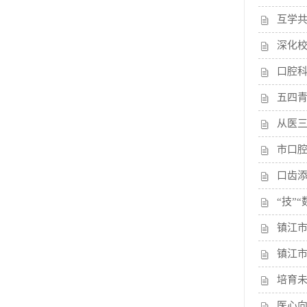
互学
深化
口腔科
五四
从医
市口腔
口齿
“技”
镇江
镇江
培育
医心向